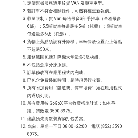
定價幫搬服務適用於貨 VAN 及噸車車型。
若訂單不符合相關條件，司機有權重新報價。
載量限制：貨 Van 每邊最多3部手推車（全程最多
6部）；5.5噸貨車每邊最多5板（托盤）；9噸貨車
每邊最多6板（托盤）。
貨物上落點須設有升降機，車輛停放位置距上落點
不超過50米。
服務範圍包括升降機大堂最多3級梯級。
不包括倉庫分揀服務。
訂單修改可在應用程式內完成。
已包含免費裝卸時間，超時須另行收費。
所有附加費用（隧道費、停車場費）須在應用程式
內逐項列明。
所有費用按 GoGoX 平台收費標準計算；如有爭
議，請致電 3590 8975。
建議預先將散裝貨物打包妥當。
查詢：星期一至日 08:00–22:00，電話 (852) 3590
8975。