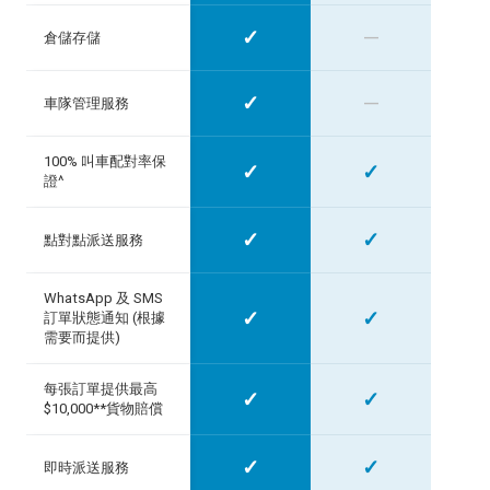
✓
—
倉儲存儲
✓
—
車隊管理服務
100% 叫車配對率保
✓
✓
證^
✓
✓
點對點派送服務
WhatsApp 及 SMS
✓
✓
訂單狀態通知 (根據
需要而提供)
每張訂單提供最高
✓
✓
$10,000**貨物賠償
✓
✓
即時派送服務