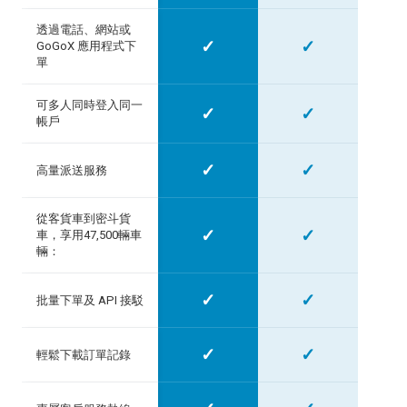
透過電話、網站或
✓
✓
GoGoX 應用程式下
單
可多人同時登入同一
✓
✓
帳戶
✓
✓
高量派送服務
從客貨車到密斗貨
✓
✓
車，享用47,500輛車
輛：
✓
✓
批量下單及 API 接駁
✓
✓
輕鬆下載訂單記錄