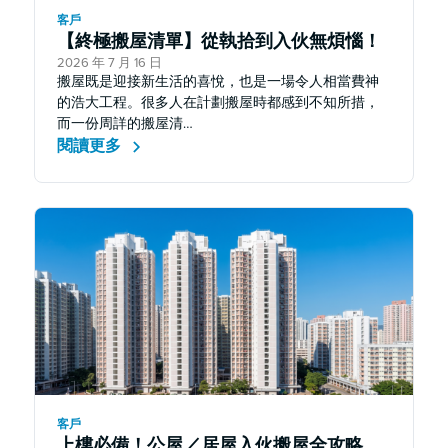
客戶
【終極搬屋清單】從執拾到入伙無煩惱！
2026 年 7 月 16 日
搬屋既是迎接新生活的喜悅，也是一場令人相當費神
的浩大工程。很多人在計劃搬屋時都感到不知所措，
而一份周詳的搬屋清…
閱讀更多
客戶
上樓必備！公屋／居屋入伙搬屋全攻略