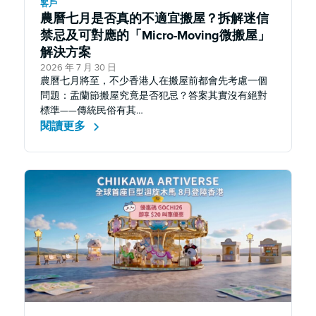
客戶
農曆七月是否真的不適宜搬屋？拆解迷信
禁忌及可對應的「Micro-Moving微搬屋」
解決方案
2026 年 7 月 30 日
農曆七月將至，不少香港人在搬屋前都會先考慮一個
問題：盂蘭節搬屋究竟是否犯忌？答案其實沒有絕對
標準——傳統民俗有其…
閱讀更多