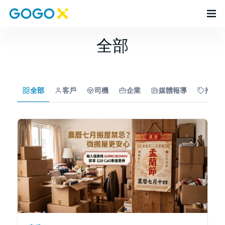
全部
全部
客戶
司機
企業
媒體報導
推廣