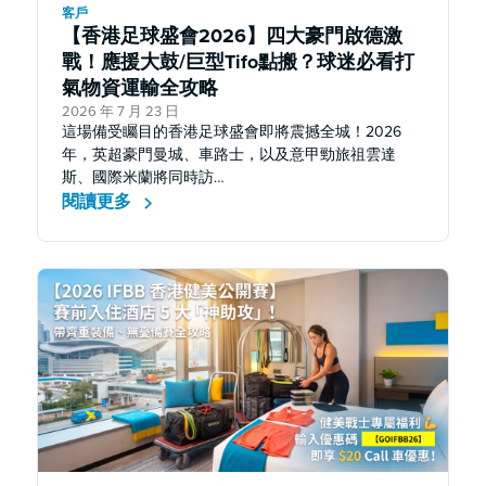
客戶
【香港足球盛會2026】四大豪門啟德激
戰！應援大鼓/巨型Tifo點搬？球迷必看打
氣物資運輸全攻略
2026 年 7 月 23 日
這場備受矚目的香港足球盛會即將震撼全城！2026
年，英超豪門曼城、車路士，以及意甲勁旅祖雲達
斯、國際米蘭將同時訪…
閱讀更多