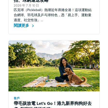
拍、球網運送攻略
2026 年 7 月 10 日
匹克球（Pickleball）熱潮近年席捲全港！這項運動結
合網球、羽毛球及乒乓球特色，憑「易上手、運動量
適度、社交性強」…
閱讀更多
客戶
帶毛孩放電 Let’s Go！港九新界狗狗好去