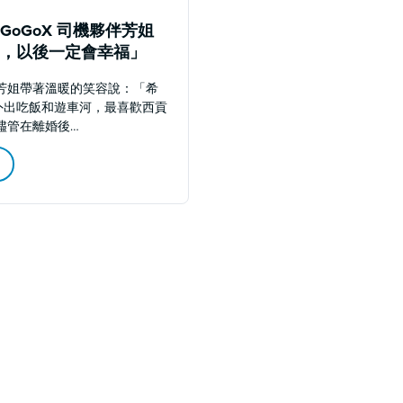
GoGoX 司機夥伴芳姐
，以後一定會幸福」
芳姐帶著溫暖的笑容說：「希
外出吃飯和遊車河，最喜歡西貢
儘管在離婚後…