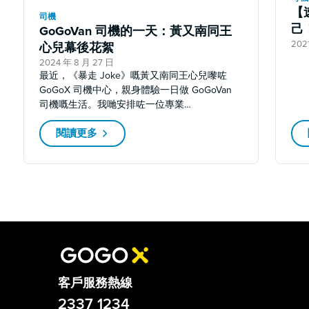
【
司機
己
GoGoVan 司機的一天：黃又南同王
202
心兒幕後花絮
2024 年 8 月 27 日
最近，《暴走 Joke》嘅黃又南同王心兒嚟咗
GoGoX 司機中心，親身體驗一日做 GoGoVan
司機嘅生活。我哋安排咗一位專業…
閱讀更多
客戶服務熱線
2337 1234