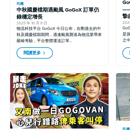
G
司機
—
中秋國慶檔期遇颱風 GoGoX 訂單仍
摯
錄穩定增長
202
2025 年 10 月 9 日
G
物流科技平台 GoGoX 今日公布，在剛過去的中
是
秋及國慶檔期期間，適逢颱風襲港為物流業帶來
之
嚴峻考驗，平台整體運送訂單…
閱讀更多
司機