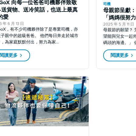
oGoX 向每一位爸爸司機夥伴致敬
司機
—送貨物、送冷笑話，也送上最真
母親節呈獻：
的愛
「媽媽很努力
5 年 6 月 13 日
2025 年 5 月 11 日
oGoX，有不少司機夥伴除了是專業司機，亦
母親節的願望？ 
孩子眼中的超級爸爸。 他們每日奔走於城市
望能與兒女一起
中，為家庭默默付出，努力為家…
碼頭的海邊。」 
閱讀更多
閱讀更多