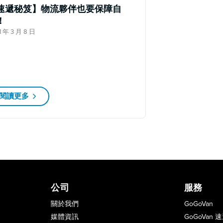
速遞秘笈】物流夥伴也要保障自
！
1 年 3 月 8 日
閱讀更多
公司
服務
關於我們
GoGoVan
媒體資訊
GoGoVan