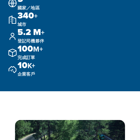
國家／地區
340
+
城市
5.2 M
+
登記司機夥伴
100
M+
完成訂單
10
K+
企業客戶