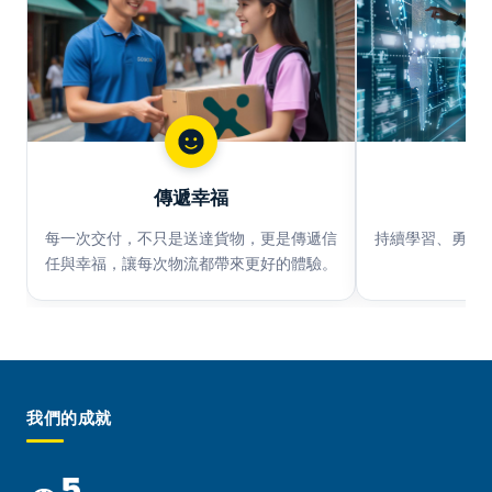
傳遞幸福​
每一次交付，不只是送達貨物，更是傳遞信
持續學習、勇於
任與幸福，讓每次物流都帶來更好的體驗。
物
我們的成就
5