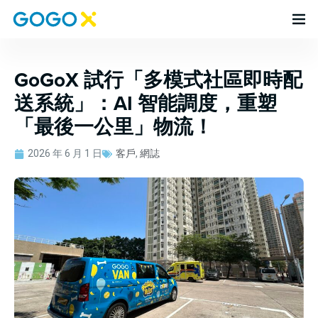
GoGoX 試行「多模式社區即時配
送系統」：AI 智能調度，重塑
「最後一公里」物流！
2026 年 6 月 1 日
客戶
,
網誌