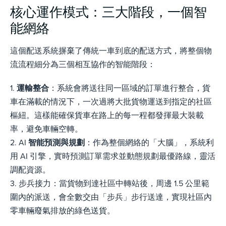
核心運作模式：三大階段，一個智
能網絡
這個配送系統摒棄了傳統一車到底的配送方式，將整個物
流流程細分為三個相互協作的智能階段：
1.
運輸整合
：系統會將送往同一區域的訂單進行整合，貨
車在滿載的情況下，一次過將大批貨物運送到指定的社區
樞紐。這樣能確保貨車在路上的每一程都發揮最大裝載
率，避免車輛空轉。
2. AI
智能預測與規劃
：作為整個網絡的「大腦」，系統利
用 AI 引擎，實時預測訂單需求並動態規劃最優路線，靈活
調配資源。
3. 步兵接力：當貨物到達社區中轉站後，周邊 1.5 公里範
圍內的派送，會全數交由「步兵」步行送達，實現社區內
零車輛廢氣排放的綠色送貨。