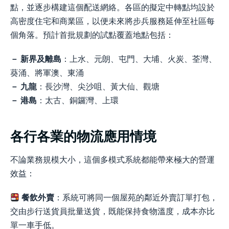
點，並逐步構建這個配送網絡。各區的擬定中轉點均設於
高密度住宅和商業區，以便未來將步兵服務延伸至社區每
個角落。預計首批規劃的試點覆蓋地點包括：
－ 新界及離島
：上水、元朗、屯門、大埔、火炭、荃灣、
葵涌、將軍澳、東涌
－ 九龍
：長沙灣、尖沙咀、黃大仙、觀塘
－ 港島
：太古、銅鑼灣、上環
各行各業的物流應用情境
不論業務規模大小，這個多模式系統都能帶來極大的營運
效益：
餐飲外賣
：系統可將同一個屋苑的鄰近外賣訂單打包，
交由步行送貨員批量送貨，既能保持食物溫度，成本亦比
單一車手低。