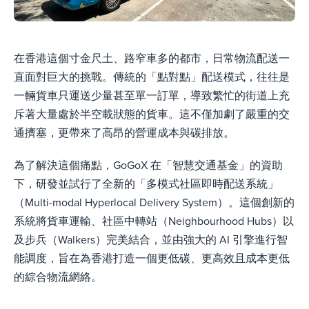
在香港這個寸金尺土、路窄車多的都市，日常物流配送一
直面對巨大的挑戰。傳統的「點對點」配送模式，往往是
一輛貨車只運送少量甚至單一訂單，導致繁忙的街道上充
斥著大量處於半空載狀態的貨車。這不僅加劇了嚴重的交
通擠塞，更帶來了高昂的營運成本與碳排放。
為了解決這個痛點，GoGoX 在「智慧交通基金」的資助
下，研發並試行了全新的「多模式社區即時配送系統」
（Multi-modal Hyperlocal Delivery System）。這個創新的
系統將貨車運輸、社區中轉站（Neighbourhood Hubs）以
及步兵（Walkers）完美結合，並由強大的 AI 引擎進行智
能調度，旨在為香港打造一個更低碳、更高效且成本更低
的綜合物流網絡。