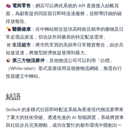
電商零售
：網店可以將此系統的 API 直接接入結帳頁
面，為顧客提供同區當日即時送達服務，並附帶詳細的碳
排放報告。
醫藥健康
：在中轉站附近提供高時效且精準的藥物及日
常必需品派送，切合診所與藥房的特定配送需求。
生活超市
：將市民常買的高頻率日常雜貨整合，由步兵
短途送達，將微型經濟效益發揮到最大。
第三方物流夥伴
：其他物流公司可以利用「白標」
（
White-label
）形式直接採用這個微物流網絡，無需自行
投資建立中轉站。
結語
GoGoX 的多模式社區即時配送系統為香港現代物流業帶來
了重大的技術突破。透過先進的 AI 智能調度，系統將貨車
與社區步兵完美聯動，成功在繁忙的都市環境中開創出一