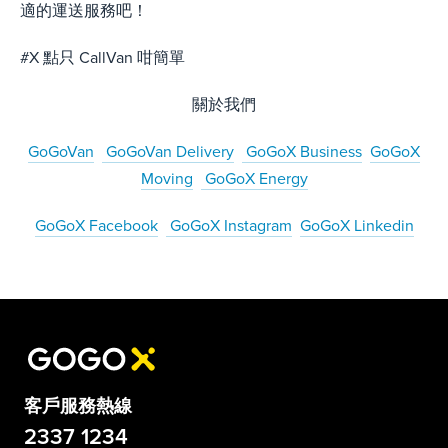
適的運送服務吧！
#X 點只 CallVan 咁簡單
關於我們
GoGoVan
GoGoVan Delivery
GoGoX Business
GoGoX
Moving
GoGoX Energy
GoGoX Facebook
GoGoX Instagram
GoGoX Linkedin
客戶服務熱線
2337 1234