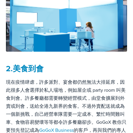
2.美食到會
現在疫情肆虐，許多派對、宴會都仍然無法大排延席，因
此很多人會選擇於私人場地，例如屋企或 party room 叫美
食到會。
許多餐廳都需要轉變經營模式，由堂食擴展到外
賣或到會，送給全港九新界的食客。不過外賣配送就成為
一個新挑戰，自己經營車隊需要一定成本、繁忙時間難叫
車、食物容易變壞等等都令許多餐廳卻步。
GoGoX 教你只
要預先登記成為
GoGoX Business
的客戶，
再與我們的專人