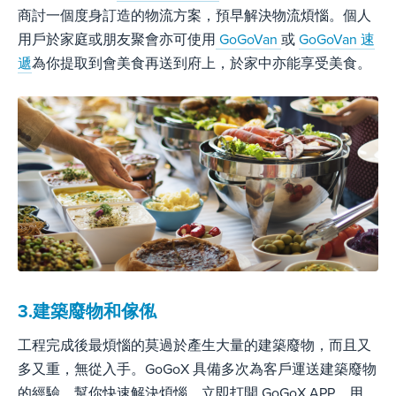
商討一個度身訂造的物流方案
，
預早解決物流煩惱
。個人
用戶於家庭或朋友聚會亦可使用
GoGoVan
或
GoGoVan 速
遞
為你提取到會美食再送到府上，於家中亦能享受美食。
3.建築廢物和傢俬
工程完成後最煩惱的莫過於產生大量的建築廢物，而且又
多又重，無從入手。GoGoX 具備多次為客戶運送建築廢物
的經驗，幫你快速解決煩惱。立即打開 GoGoX APP，用