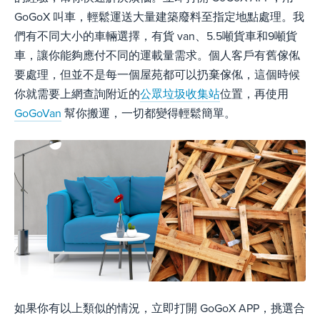
GoGoX 叫車，輕鬆運送大量建築廢料至指定地點處理。我
們有不同大小的車輛選擇，有貨 van、5.5噸貨車和9噸貨
車，讓你能夠應付不同的運載量需求。個人客戶有舊傢俬
要處理，但並不是每一個屋苑都可以扔棄傢俬，這個時候
你就需要上網查詢附近的
公眾垃圾收集站
位置，再使用
GoGoVan
幫你搬運，一切都變得輕鬆簡單。
如果你有以上類似的情況，立即打開 GoGoX APP，挑選合