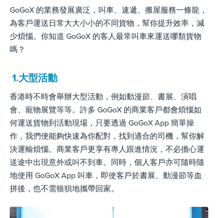
GoGoX 的業務發展廣泛，
叫車、速遞、搬屋服務一條龍，
為客戶運送日常大大小小的不同貨物
，幫你提升效率，減
少煩惱。你知道 GoGoX 的客人最常叫車來運送哪類貨物
嗎？
1.
大型活動
香港時不時會舉辦大型活動，例如動漫節、書展、演唱
會、寵物展覽等等。許多 GoGoX 的商業客戶都會煩惱如
何運送貨物到活動現場，只要透過 GoGoX App 簡單操
作，我們便能夠快速為你配對，找到適合的司機，幫你解
決運輸煩惱。商業客戶更享有專人跟進情況，不必擔心運
送途中出現意外或叫不到車。同時，個人客戶亦可隨時隨
地使用 GoGoX App 叫車，即使客戶於書展、動漫節等血
拼後，也不需狼狽地攜帶回家。