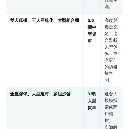
廂。
雙人床褥、三人座梳化、大型組合櫃
5.5
高度與
容量充
噸中
足，適
型貨
合裝載
車
大型傢
俬，並
有更佳
的防碰
撞空
間。
全屋傢俬、大型建材、多組沙發
9 噸
適合大
規模採
大型
購或商
貨車
戶補
貨，一
次過解