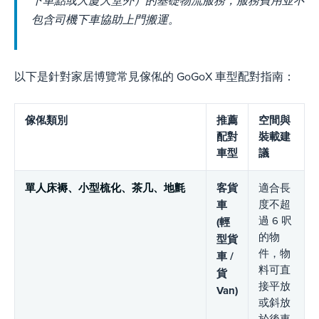
下車點或大廈大堂外）的基礎物流服務，服務費用並不
包含司機下車協助上門搬運。
以下是針對家居博覽常見傢俬的 GoGoX 車型配對指南：
傢俬類別
推薦
空間與
配對
裝載建
車型
議
單人床褥、小型梳化、茶几、地氈
客貨
適合長
度不超
車
過 6 呎
(輕
的物
型貨
件，物
車 /
料可直
貨
接平放
Van)
或斜放
於後車