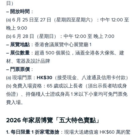
日）
– 開放時間
：
(a) 6 月 25 日至 27 日（星期四至星期六）：中午 12:00 至
晚上 9:00
(b) 6 月 28 日（星期日）：中午 12:00 至 晚上 7:00
– 展覽地點
：香港會議展覽中心展覽廳 1
– 展位數量
：超過 500 個展位，涵蓋全港各大傢俬、建
材、電器及設計品牌
– 門票票價
：
(a) 現場門票：
HK$30
（接受現金、八達通及信用卡付款）
(b) 免費入場資格：65 歲或以上長者（須出示長者咭或身
份證）、持傷殘人士證或身高 1 米以下小童均可免門票免
費入場。
2026 年家居博覽「五大特色賣點」
1. 每日限量 1 折家電激搶
：現場大送總值逾 HK$60 萬的驚