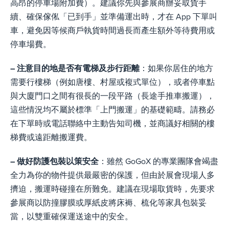
高昂的停車場附加費）。建議你先與參展商辦妥取貨手
續、確保傢俬「已到手」並準備運出時，才在 App 下單叫
車，避免因等候商戶執貨時間過長而產生額外等待費用或
停車場費。
– 注意目的地是否有電梯及步行距離
：如果你居住的地方
需要行樓梯（例如唐樓、村屋或複式單位），或者停車點
與大廈門口之間有很長的一段平路（長途手推車搬運），
這些情況均不屬於標準「上門搬運」的基礎範疇。請務必
在下單時或電話聯絡中主動告知司機，並商議好相關的樓
梯費或遠距離搬運費。
– 做好防護包裝以策安全
：雖然 GoGoX 的專業團隊會竭盡
全力為你的物件提供最嚴密的保護，但由於展會現場人多
擠迫，搬運時碰撞在所難免。建議在現場取貨時，先要求
參展商以防撞膠膜或厚紙皮將床褥、梳化等家具包裝妥
當，以雙重確保運送途中的安全。