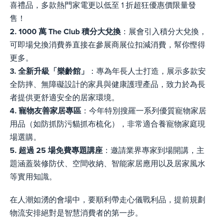
喜禮品，多款熱門家電更以低至 1 折超狂優惠價限量發
售！
2. 1000 萬 The Club 積分大兌換
：展會引入積分大兌換，
可即場兌換消費券直接在參展商展位扣減消費，幫你慳得
更多。
3. 全新升級「樂齡館」
：專為年長人士打造，展示多款安
全防摔、無障礙設計的家具與健康護理產品，致力於為長
者提供更舒適安全的居家環境。
4. 寵物友善家居專區
：今年特別搜羅一系列優質寵物家居
用品（如防抓防污貓抓布梳化），非常適合養寵物家庭現
場選購。
5. 超過 25 場免費專題講座
：邀請業界專家到場開講，主
題涵蓋裝修防伏、空間收納、智能家居應用以及居家風水
等實用知識。
在人潮如湧的會場中，要順利帶走心儀戰利品，提前規劃
物流安排絕對是智慧消費者的第一步。