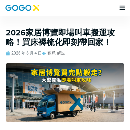
2026家居博覽即場叫車搬運攻
略！買床褥梳化即刻帶回家！
2026 年 6 月 4 日
客戶
,
網誌