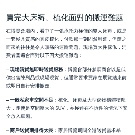
買完大床褥、梳化面對的搬運難題
在博覽會場內，看中了一張承托力極佳的雙人床褥，或是
一套極具質感的真皮梳化，付款那一刻固然興奮，但隨之
而來的往往是令人頭痛的運輸問題。現場買大件傢俬，消
費者普遍會面對以下四大搬運難題：
– 現場清貨無即時送貨服務
：博覽會部分參展商會以超低
價出售陳列品或現場現貨，但通常要求買家在展覽結束前
或即日自行安排搬走。
– 一般私家車空間不足
：梳化、床褥及大型儲物櫃體積龐
大，即使是空間較大的 SUV，亦極難在不拆件的情況下安
全放入車廂。
– 商戶送貨期排得太長
：家居博覽期間全港送貨需求暴