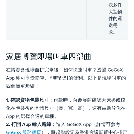
決多件
大型物
件的運
送需
求。
家居博覽即場叫車四部曲
在博覽會現場血拼完畢後，如何快速叫車？透過 GoGoX
App 即可享受簡單、即時配對的便利。以下是現場叫車的
四個簡單步驟：
1. 確認貨物包裝尺寸
：付款時，向參展商確認大床褥或梳
化在包裝後的具體尺寸（長、寬、高），這有由助於你在
App 內選擇合適的車種。
2. 打開 App 輸入路線
：進入 GoGoX App（詳情可參考
GoGoX 服務網頁
），將起點設定為香港會議展覽中心指定