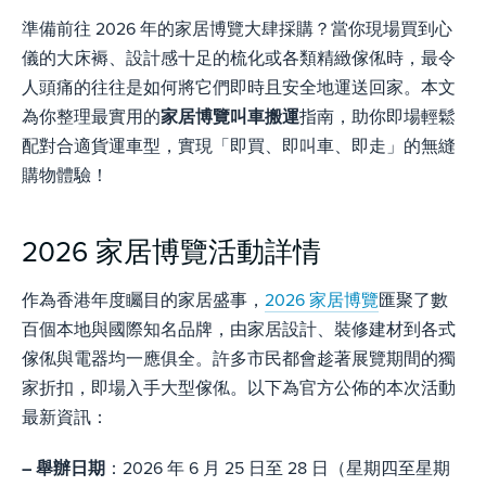
準備前往 2026 年的家居博覽大肆採購？當你現場買到心
儀的大床褥、設計感十足的梳化或各類精緻傢俬時，最令
人頭痛的往往是如何將它們即時且安全地運送回家。本文
為你整理最實用的
家居博覽叫車搬運
指南，助你即場輕鬆
配對合適貨運車型，實現「即買、即叫車、即走」的無縫
購物體驗！
2026 家居博覽活動詳情
作為香港年度矚目的家居盛事，
2026 家居博覽
匯聚了數
百個本地與國際知名品牌，由家居設計、裝修建材到各式
傢俬與電器均一應俱全。許多市民都會趁著展覽期間的獨
家折扣，即場入手大型傢俬。以下為官方公佈的本次活動
最新資訊：
– 舉辦日期
：2026 年 6 月 25 日至 28 日（星期四至星期