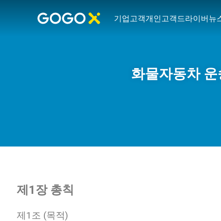
기업고객
개인고객
드라이버
뉴
화물자동차 
제1장 총칙
제1조 (목적)