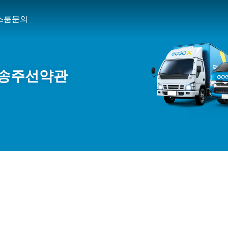
스룸
문의
운송주선약관