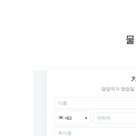
물
담당자가 영업일 
+82
▾