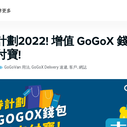
伴
更多
劃2022! 增值 GoGoX
付寶!
GoGoVan 用法
,
GoGoX Delivery 速遞
,
客戶
,
網誌