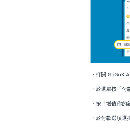
・打開 GoGoX
・於選單按「付
・按「增值你的
・於付款選項選