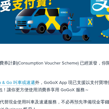
券計劃(Consumption Voucher Scheme) 已經派
ap & Go 叫車或速遞
外，GoGoX App 現已支援以支付寶增
企業錢包！讓你更方便使用消費券享用 GoGoX 服務～
可以代替現金使用叫車及速遞服務，不必再預先準備現金零