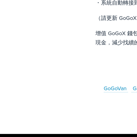
・系統自動轉接
（請更新 GoGo
增值 GoGoX
現金，減少找續的
GoGoVan
G