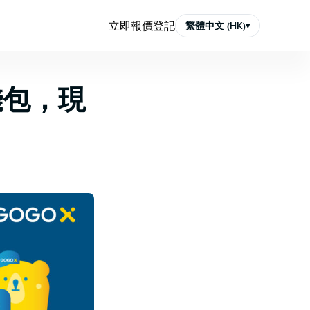
立即報價
登記
繁體中文 (HK)
▾
 錢包，現