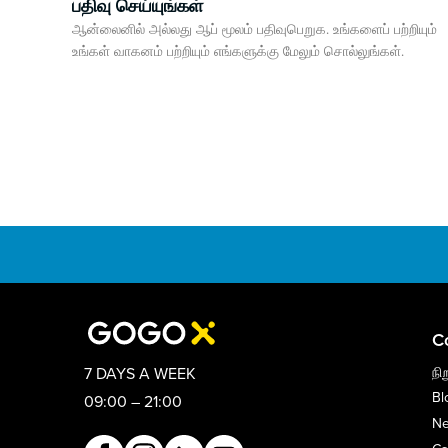
பதிவு செய்யுங்கள்
ஆன்லைனில் அல்லது ஆப் மூலம் பதிவுபெறுக. உங்களைப் பற்றியும்
உங்கள் வாகனம் பற்றியும் எங்களுக்கு மேலும் சொல்லுங்கள்.
C
நி
7 DAYS A WEEK
Bl
09:00 – 21:00
N