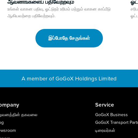
ஆவணங்களைப் பதிவேற்றவும்
ஓட்
உங்கள் வாகன பதிவு, ஓட்டுநர் உரிமம் மற்றும் வாகன காப்பீடு
சரிப
ஆகியவற்றை பதிவேற்றவும்.
ஓட்
இப்போதே சேருங்கள்
ompany
Service
றுவனத்தின் தகவலை
GoGoX Business
og
GoGoX Transport Partn
ewsroom
டிரைவர்கள்