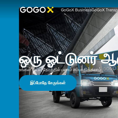
GoGoX Business
GoGoX Transpo
ஒரு ஓட்டுனர் 
உங்கள் ஓய்வு நேரத்தில் பணம் சம்பாதிக்கலாம்
இப்போதே சேருங்கள்