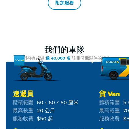
附加服務
我們的車隊
我們擁有超過
逾 40,000 名
註冊司機夥伴的網絡
速遞員
貨 Van
體積範圍
60 × 60 × 60 厘米
體積範圍
5.
最高載重
20 公斤
最高載重
7
服務收費
$50 起
服務收費
$