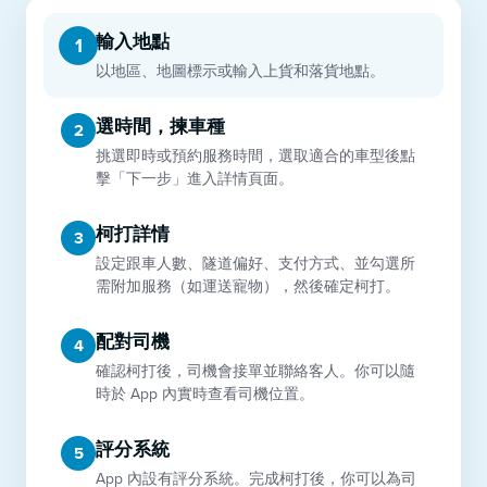
輸入地點
1
以地區、地圖標示或輸入上貨和落貨地點。
選時間，揀車種
2
挑選即時或預約服務時間，選取適合的車型後點
擊「下一步」進入詳情頁面。
柯打詳情
3
設定跟車人數、隧道偏好、支付方式、並勾選所
需附加服務（如運送寵物），然後確定柯打。
配對司機
4
確認柯打後，司機會接單並聯絡客人。你可以隨
時於 App 內實時查看司機位置。
評分系統
5
App 內設有評分系統。完成柯打後，你可以為司