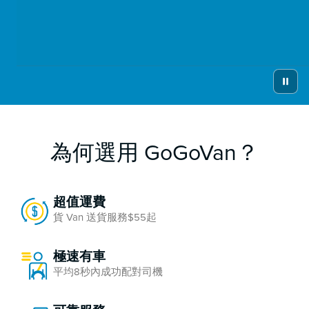
GoGoX Call 
為何選用 GoGoVan？
超值運費
貨 Van 送貨服務$55起
極速有車
平均8秒內成功配對司機