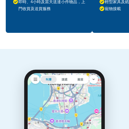
即時、4小時及當天送達小件物品，上
輕型家具及紙
門收貨及送貨服務
寵物接載