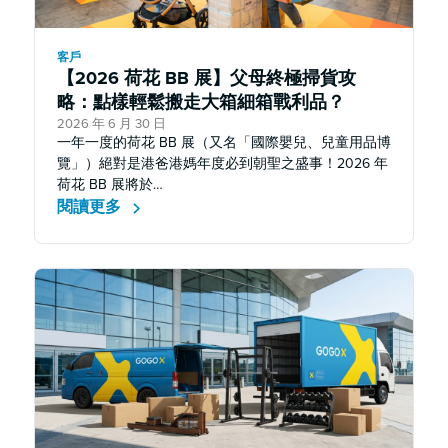
客戶
【2026 荷花 BB 展】父母終極掃貨攻
略：點樣輕鬆搬走大箱細箱戰利品？
2026 年 6 月 30 日
一年一度的荷花 BB 展（又名「國際嬰兒、兒童用品博
覽」）絕對是港爸港媽年度必到朝聖之盛事！2026 年
荷花 BB 展將於…
閱讀更多