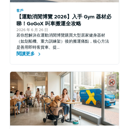
客戶
【運動消閒博覽 2026】入手 Gym 器材必
睇！GoGoX 叫車搬運全攻略
2026 年 6 月 26 日
若你想解決在運動消閒博覽購買大型居家健身器材
（如划船機、重力訓練架）後的搬運痛點，核心方法
是善用即時客貨車、提…
閱讀更多