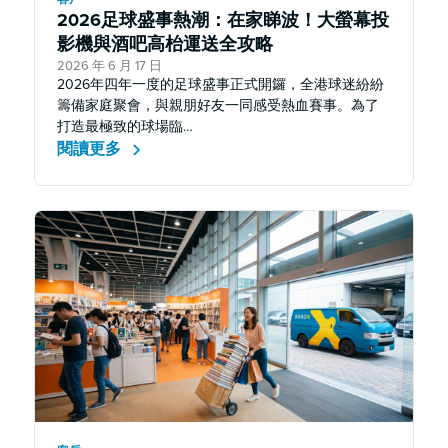
2026足球盛事熱潮：在家睇波！大螢幕投
影機與酒吧高枱運送全攻略
2026 年 6 月 17 日
2026年四年一度的足球盛事正式開鑼，全港球迷紛紛
籌備家庭聚會，與親朋好友一同感受熱血賽事。為了
打造最極致的球場臨…
閱讀更多