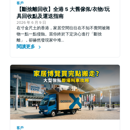
客戶
【斷捨離回收】全港 5 大舊傢俬/衣物/玩
具回收點及運送指南
2026 年 6 月 9 日
在寸金尺土的香港，家居空間往往在不知不覺間被雜
物一點一點侵蝕。當你終於下定決心進行「斷捨
離」，卻赫然發現家中堆…
閱讀更多
客戶