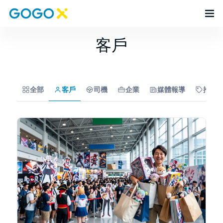
客戶
全部
客戶
司機
企業
媒體報導
推廣