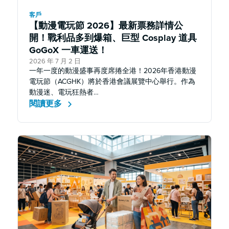
客戶
【動漫電玩節 2026】最新票務詳情公
開！戰利品多到爆箱、巨型 Cosplay 道具
GoGoX 一車運送！
2026 年 7 月 2 日
一年一度的動漫盛事再度席捲全港！2026年香港動漫
電玩節（ACGHK）將於香港會議展覽中心舉行。作為
動漫迷、電玩狂熱者…
閱讀更多